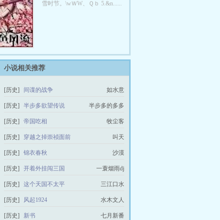
雪时节。\wＷW、Ｑｂ 5.&n......
小说相关推荐
[历史]
间谍的战争
如水意
[历史]
半步多欲望传说
半步多的多多
[历史]
帝国吃相
牧尘客
[历史]
穿越之掉崇祯面前
叫天
[历史]
锦衣春秋
沙漠
[历史]
开着外挂闯三国
一蓑烟雨dj
[历史]
这个天国不太平
三江口水
[历史]
风起1924
水木文人
[历史]
新书
七月新番