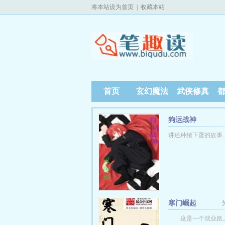
将本站设为首页
|
收藏本站
首页
玄幻魔法
武侠修真
狗运战神
讲述种猪下蛋的故事....
寒门崛起
这是一个就业路