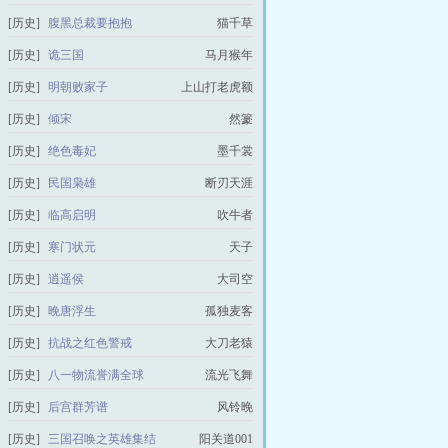
[历史]
腹黑总裁要抱抱
猫千草
[历史]
诡三国
马月猴年
[历史]
明朝败家子
上山打老虎额
[历史]
倾宋
然籇
[历史]
绝色毒妃
墨千裳
[历史]
民国枭雄
断刃天涯
[历史]
临高启明
吹牛者
[历史]
寒门状元
天子
[历史]
逍遥侯
大司空
[历史]
晚唐浮生
孤独麦客
[历史]
抗战之红色警戒
大刀老猿
[历史]
八一物流誉满全球
流光飞舞
[历史]
后宫群芳谱
风铃晚
[历史]
三国召唤之英雄集结
阳关道001