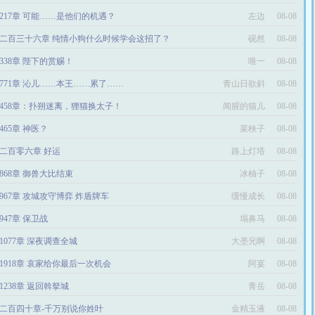
217章 可能……是他们的机遇？
左边
08-08
二百三十六章 纯情小狗什么时候学会这招了？
砚然
08-08
338章 陛下的赏赐！
唯一
08-08
771章 沁儿……本王……累了……
青山日欲斜
08-08
458章：扑朔迷离，狸猫换太子！
闻腥的猫儿
08-08
465章 神医？
菜秧子
08-08
二百零六章 好运
路上灯塔
08-08
868章 御兽大比结束
冰柚子
08-08
967章 攻城攻守博弈 炸盾牌车
缓慢成长
08-08
947章 保卫战
塌鼻马
08-08
1077章 深夜调查全城
大垄兄啊
08-08
1918章 哀家给你最后一次机会
阿宴
08-08
1238章 返回斡拏城
青岳
08-08
二百四十章-千万别说你姓叶
金精玉液
08-08