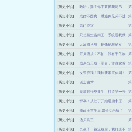
[历史小说]
唔唔，妻主你不要抓我尾巴
第
[历史小说]
成婚不圆房，睡遍你兄弟不过
第
分吧
[历史小说]
高门继室
第
[历史小说]
只想摆烂当闲王，系统逼我做
第
贤王
[历史小说]
无敌驸马爷，抢钱抢粮抢女
第
帝！
[历史小说]
开局流放？不怕，我有千亿物
第
资
[历史小说]
成亲当天成下堂妻，转身嫁首
第
辅宠冠京华
[历史小说]
女帝弃我？我扶新帝灭你国！
第
[历史小说]
谋士骗术
第
[历史小说]
黄埔最强毕业生，打造第一强
第
军
[历史小说]
悍卒！从壮丁开始逐鹿中原
第
[历史小说]
摄政王重生后,嫡长女杀疯了
第
[历史小说]
边关兵王
第
[历史小说]
九皇子：被流放后，我打造不
第