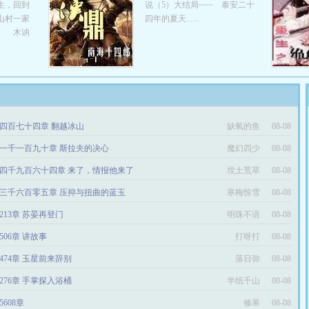
生，回到
说（5）大结局~~~ 泰安二十
山村一家
四年的夏天......
。 木讷
四百七十四章 翻越冰山
缺氧的鱼
08-08
一千一百九十章 斯拉夫的决心
魔幻四少
08-08
四千九百六十四章 来了，情报他来了
坟土荒草
08-08
三千六百零五章 压抑与扭曲的蓝玉
寒梅惊雪
08-08
213章 苏晏再登门
明珠不语
08-08
506章 讲故事
打呀打
08-08
474章 玉星前来辞别
落日弥
08-08
276章 手掌探入浴桶
半纸千山
08-08
5608章
修果
08-08