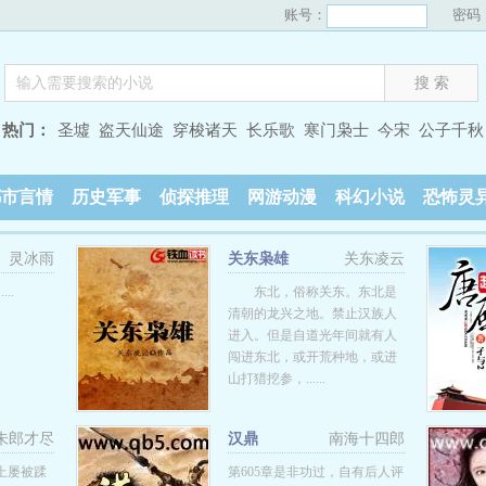
账号：
密码
热门：
圣墟
盗天仙途
穿梭诸天
长乐歌
寒门枭士
今宋
公子千秋
都市言情
历史军事
侦探推理
网游动漫
科幻小说
恐怖灵
灵冰雨
关东枭雄
关东凌云
..
东北，俗称关东。东北是
清朝的龙兴之地。禁止汉族人
进入。但是自道光年间就有人
闯进东北，或开荒种地，或进
山打猎挖参，......
朱郎才尽
汉鼎
南海十四郎
上屡被蹂
第605章是非功过，自有后人评