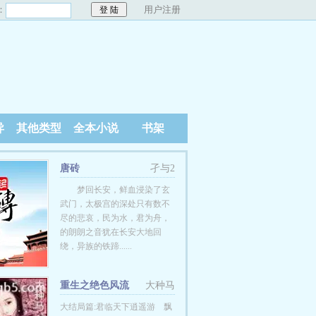
：
用户注册
异
其他类型
全本小说
书架
唐砖
孑与2
梦回长安，鲜血浸染了玄
武门，太极宫的深处只有数不
尽的悲哀，民为水，君为舟，
的朗朗之音犹在长安大地回
绕，异族的铁蹄......
重生之绝色风流
大种马
大结局篇:君临天下逍遥游 飘