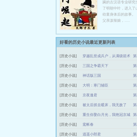
躏的古汉语专业研究
了明朝中叶，进入了
幼童身体后的故事
父亲泼辣娘，......
好看的历史小说最近更新列表
[历史小说]
穿越乱世成兵户，从满级箭术
第
开始！
[历史小说]
三国之争霸天下
第
[历史小说]
神话版三国
第
[历史小说]
大明：寒门辅臣
第
[历史小说]
京夜逢君
第
[历史小说]
被太后抓去暖床，我无敌了
第
[历史小说]
重生你娶白月光，我艳冠京城
第
你心慌
[历史小说]
鸾帐春
第
[历史小说]
逍遥小郎君
第