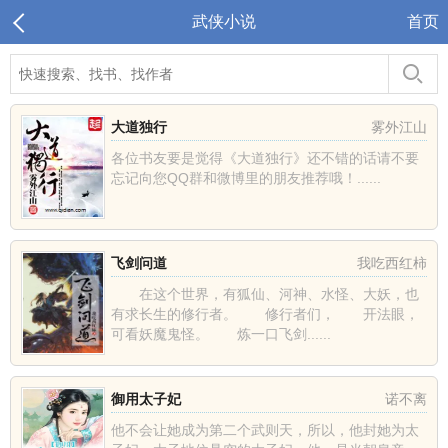
武侠小说
首页
大道独行
雾外江山
各位书友要是觉得《大道独行》还不错的话请不要
忘记向您QQ群和微博里的朋友推荐哦！......
飞剑问道
我吃西红柿
在这个世界，有狐仙、河神、水怪、大妖，也
有求长生的修行者。 修行者们， 开法眼，
可看妖魔鬼怪。 炼一口飞剑......
御用太子妃
诺不离
他不会让她成为第二个武则天，所以，他封她为太