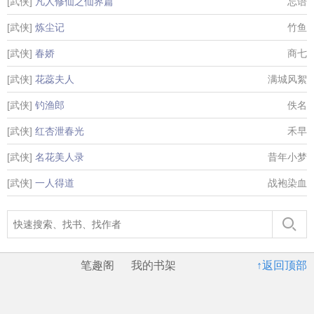
[武侠]
凡人修仙之仙界篇
忘语
[武侠]
炼尘记
竹鱼
[武侠]
春娇
商七
[武侠]
花蕊夫人
满城风絮
[武侠]
钓渔郎
佚名
[武侠]
红杏泄春光
禾早
[武侠]
名花美人录
昔年小梦
[武侠]
一人得道
战袍染血
笔趣阁
我的书架
↑返回顶部