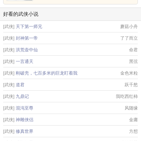
好看的武侠小说
[武侠]
天下第一师兄
蘑菇小舟
[武侠]
封神第一帝
了了而立
[武侠]
洪荒壶中仙
命君
[武侠]
一言通天
黑弦
[武侠]
刚破壳，七百多米的巨龙盯着我
金色米粒
[武侠]
道君
跃千愁
[武侠]
九鼎记
我吃西红柿
[武侠]
混沌至尊
风随缘
[武侠]
神雕侠侣
金庸
[武侠]
修真世界
方想