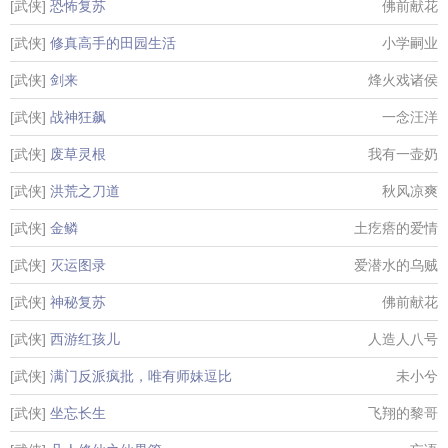
[武侠]
恐怖复苏
佛前献花
[武侠]
修真高手的田园生活
小学嗣业
[武侠]
剑来
烽火戏诸侯
[武侠]
战神狂飙
一念汪洋
[武侠]
废草灵根
我有一壶奶
[武侠]
洪荒之刀道
秋风凉爽
[武侠]
金鳞
土疙瘩的爱情
[武侠]
灭运图录
爱潜水的乌贼
[武侠]
神秘复苏
佛前献花
[武侠]
西游红孩儿
人造人八号
[武侠]
满门反派疯批，唯有师妹逗比
未小兮
[武侠]
坐忘长生
飞翔的黎哥