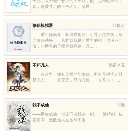
子妃，太子地位悬空的太子妃，他，是当朝皇帝，
她，是被禁足的王爷之女。乱世......
修仙模拟器
叶恨水
重生修仙界，获得模拟器。引导人类文明，建
立修仙秩序……从此我就是小世界的神！功法不会
修，小世界的天骄为我探路。丹......
不朽凡人
鹅是老五
在这里，拥有灵根才能修仙，所有凡根注定只
是凡人。 莫无忌，只有凡根，一介凡人！......
我不成仙
时镜
——纵你成仙，也逃不出我这一剑。 她持剑，纵
横捭阖，无数仙人在她剑下丧......