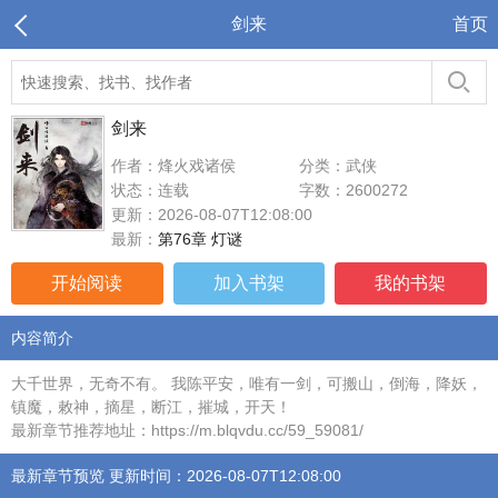
剑来
首页
剑来
作者：烽火戏诸侯
分类：武侠
状态：连载
字数：2600272
更新：2026-08-07T12:08:00
最新：
第76章 灯谜
开始阅读
加入书架
我的书架
内容简介
大千世界，无奇不有。 我陈平安，唯有一剑，可搬山，倒海，降妖，
镇魔，敕神，摘星，断江，摧城，开天！
最新章节推荐地址：https://m.blqvdu.cc/59_59081/
最新章节预览 更新时间：2026-08-07T12:08:00