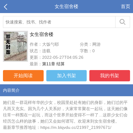
女生宿舍楼
首页
女生宿舍楼
作者：大饭勺耶
分类：网游
状态：连载
字数：0
更新：2022-05-27T04:05:26
最新：
第11章 结算
开始阅读
加入书架
我的书架
内容简介
她们是一群花样年华的少女，校园里处处有她们的身影，她们过的平
凡而又充实。因为几个人关系好，大家常常聚在一起玩，这天她们像
往常一样围在一起玩，而这个世界开始变得不一样了…这群少女们会
经历怎么样的故事，她们又会如何谱写。欢迎来到女生宿舍楼。
最新章节推荐地址：https://m.blqvdu.cc/21997_21997671/